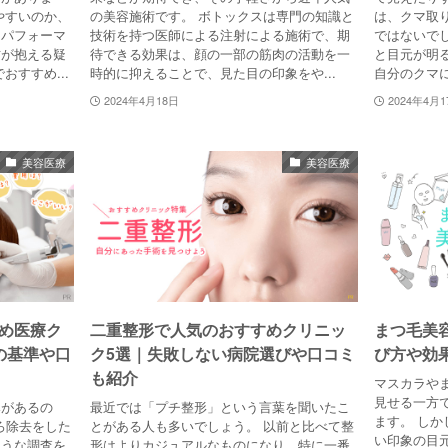
やすいのか、
の美容施術です。 ボトックスは専門の知識と
は、クマ取
トパフォーマ
技術を持つ医師による注射による施術で、期
ではないで
方が抱える疑
待できる効果は、顔の一部の筋肉の活動を一
と目元が明
おすすめ...
時的に抑えることで、見た目の印象をや...
自分のクマに
2024年4月18日
2024年4月1
美容医療
美容医療
め医療ク
二重整形で人気のおすすめクリニッ
まつ毛美
の基準や口
ク5選｜失敗しない病院選びや口コミ
び方や効
も紹介
マスカラや
見せる一方
みがあるの
最近では「プチ整形」という言葉を聞いたこ
ます。 し
くろ除去をした
とがある人も多いでしょう。 以前と比べて整
い印象の目
ような調査を
形はよりカジュアルなものになり、特に一番