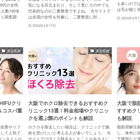
も多いので
40代の女性
気になる目元まわり、そして更にその中でも
は毛が細く弱
人数100名
代表的なのが二重整形ですよね。 当サイトで
ート調査調
は全国の女性を対象に、二重整形に対...
2024年4月1
2024年4月17日
美容医療
美容医療
IFUクリ
大阪でホクロ除去できるおすすめク
大阪で脂
＆コスパ重
リニック13選！料金相場やクリニッ
すすめク
クを選ぶ際のポイントも解説
も解説
み改善やリフ
ホクロを除去したい場合は、クリニックで施
脂肪溶解注
として人気で
術を受けたいと考える人が多いでしょう。 当
し、体外に
ウンタイムが
サイトではほくろ除去をしたことがある人に
下腹部など