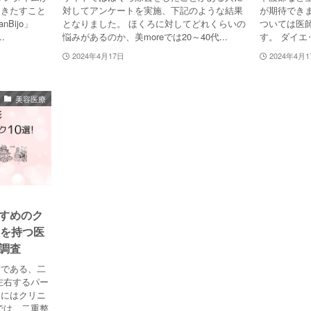
をきたすこと
対してアンケートを実施、下記のような結果
が期待でき
Bijo」
となりました。 ほくろに対してどれくらいの
ついては医
..
悩みがあるのか、美moreでは20～40代...
す。 ダイエ
2024年4月17日
2024年4月1
美容医療
すめのク
験を持つ医
調査
術である、二
左右するパー
めにはクリニ
では、二重整