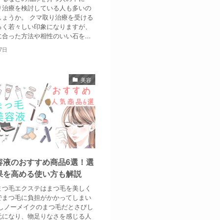
り治療を検討している人も多いの
しょうか。 クマ取り治療を受ける
るく若々しい印象になりますが、
合った方法や相性のいい石を...
7日
美容
容液のおすすめ商品6選！選
果を高める使い方も解説
まつ毛エクステはまつ毛を美しく
でまつ毛に負担がかかってしまい
かしノーメイクのまつ毛だとさびし
元になり、物足りなさを感じる人