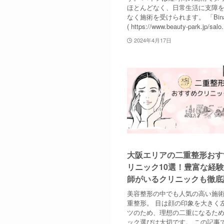
ほとんどなく、日常生活に支障
なく施術を受けられます。 「Binan
( https://www.beauty-park.jp/salo.
2024年4月17日
大阪エリアの二重整形おす
リニック10選！豊富な経
師がいるクリニックも徹底
美容整形の中でも人気の高い施
重整形。 目は顔の印象を大きく
ツのため、理想の二重になるた
ック選びは大切です。 この記事