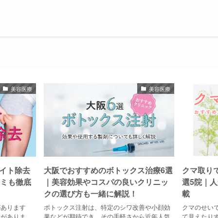
美容医療
美容医療
イト除去
大阪でおすすめのボトックス治療6選
クマ取り
コミも徹底
｜美容効果やコスパの良いクリニッ
選5院｜
クの選び方も一緒に解説！
載
があります
ボトックス注射は、特定のシワ改善や小顔効
クマのせい
いがありま
果などが期待でき、その手軽さから近年人気
て見えたり