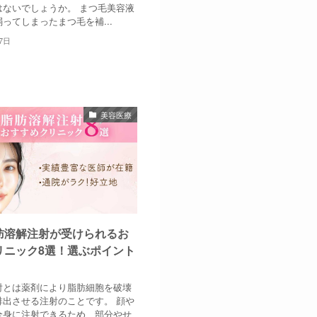
はないでしょうか。 まつ毛美容液
ってしまったまつ毛を補...
7日
美容医療
肪溶解注射が受けられるお
リニック8選！選ぶポイント
射とは薬剤により脂肪細胞を破壊
排出させる注射のことです。 顔や
全身に注射できるため、部分やせ