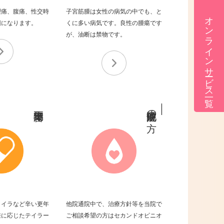
理痛、
腹痛、性交時
子宮筋腫は女性の病気の中でも、
と
オンラインサービス一覧
因になります。
くに多い病気です。
良性の腫瘍です
が、油断は禁物です。
の方
ライラなど
辛い更年
他院通院中で、
治療方針等を当院で
差に応じた
テイラー
ご相談希望の方は
セカンドオピニオ