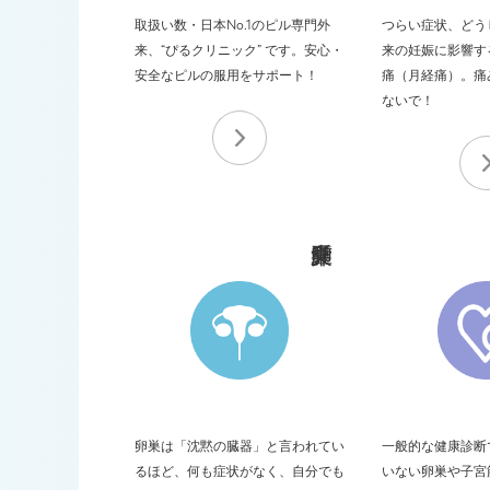
取扱い数・日本No.1のピル専門外
つらい症状、どう
来、“ぴるクリニック” です。
安心・
来の妊娠に影響す
安全なピルの服用をサポート！
痛
（月経痛）。痛
ないで！
卵巣は「沈黙の臓器」と言われてい
一般的な健康診断
るほど、
何も症状がなく、自分でも
いない
卵巣や子宮