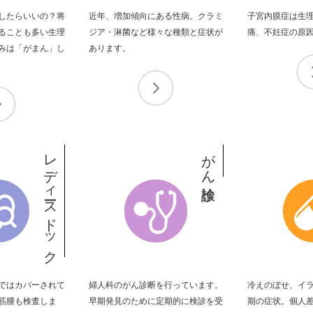
したらいいの？
将
近年、増加傾向にある性病。
クラミ
子宮内膜症は生
ることも多い生理
ジア・淋菌など
様々な種類と症状が
痛、
不妊症の原
みは「がまん」し
あります。
レディースドック
がん検診
ではカバーされて
婦人科のがん診断を行っています。
冷えのぼせ、イ
筋腫も検査しま
早期発見のために
定期的に検診を受
期の症状。個人